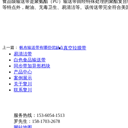
食品级输送带是聚氨酯（PU）输送带由经特殊处理的聚酯复合
等特点外，耐油、无毒卫生、易清洁等。该传送带完全符合美
上一篇：
帆布输送带有哪些优缺点
真空拉膜带
易清洁带
白色食品输送带
同步带加异形档块
产品中心
案例展示
关于擎川
联系擎川
服务热线：153-6054-1513
罗先生：158-1703-2678
网站地图