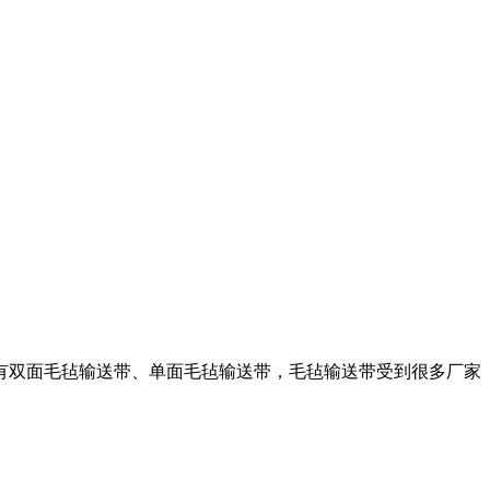
有双面毛毡输送带、单面毛毡输送带，毛毡输送带受到很多厂家