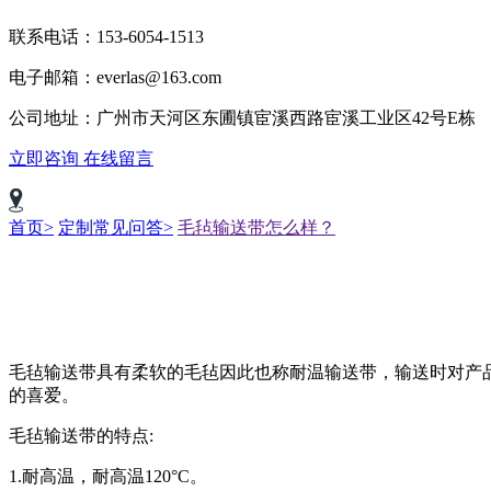
联系电话：153-6054-1513
电子邮箱：everlas@163.com
公司地址：广州市天河区东圃镇宦溪西路宦溪工业区42号E栋
立即咨询
在线留言
首页>
定制常见问答>
毛毡输送带怎么样？
毛毡输送带具有柔软的毛毡因此也称耐温输送带，输送时对产
的喜爱。
毛毡输送带的特点:
1.耐高温，耐高温120°C。