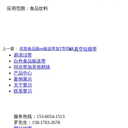
应用范围：食品饮料
上一篇：
优质食品级pu输送带加T型挡块
真空拉膜带
易清洁带
白色食品输送带
同步带加异形档块
产品中心
案例展示
关于擎川
联系擎川
服务热线：153-6054-1513
罗先生：158-1703-2678