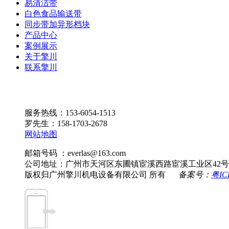
易清洁带
白色食品输送带
同步带加异形档块
产品中心
案例展示
关于擎川
联系擎川
服务热线：153-6054-1513
罗先生：158-1703-2678
网站地图
邮箱号码 ：everlas@163.com
公司地址：广州市天河区东圃镇宦溪西路宦溪工业区42号
版权归广州擎川机电设备有限公司 所有
备案号：
粤IC