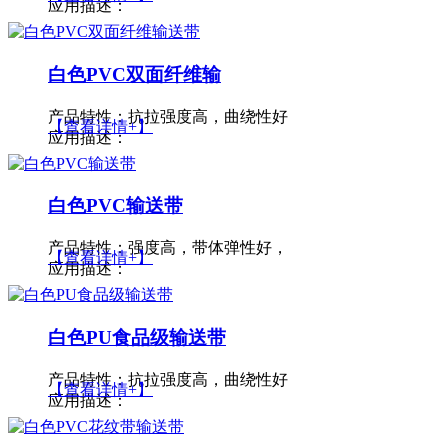
应用描述：
白色PVC双面纤维输
产品特性：抗拉强度高，曲绕性好
【查看详情+】
应用描述：
白色PVC输送带
产品特性：强度高，带体弹性好，
【查看详情+】
应用描述：
白色PU食品级输送带
产品特性：抗拉强度高，曲绕性好
【查看详情+】
应用描述：