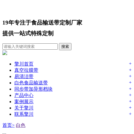
19年专注于
食品输送带
定制厂家
提供一站式特殊定制
+
擎川首页
+
真空拉膜带
+
易清洁带
+
白色食品输送带
+
同步带加异形档块
+
产品中心
+
案例展示
+
关于擎川
+
联系擎川
首页>
白色