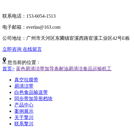
联系电话：153-6054-1513
电子邮箱：everlas@163.com
公司地址：广州市天河区东圃镇宦溪西路宦溪工业区42号E栋
立即咨询
在线留言
您当前的位置：
首页>
蓝色易清洁带加导条耐油易清洁食品运输机工
真空拉膜带
易清洁带
白色食品输送带
同步带加异形档块
产品中心
案例展示
关于擎川
联系擎川