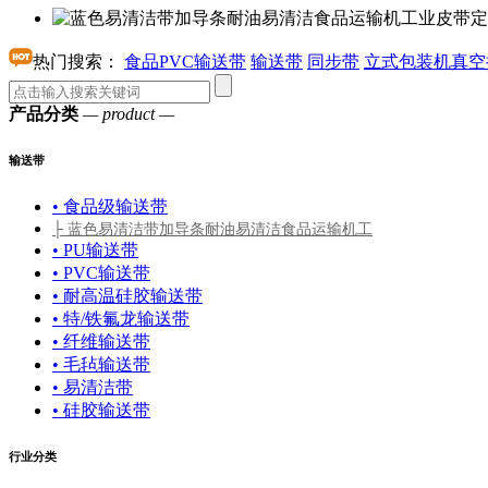
热门搜索：
食品PVC输送带
输送带
同步带
立式包装机真空
产品分类
— product —
输送带
• 食品级输送带
├ 蓝色易清洁带加导条耐油易清洁食品运输机工
• PU输送带
• PVC输送带
• 耐高温硅胶输送带
• 特/铁氟龙输送带
• 纤维输送带
• 毛毡输送带
• 易清洁带
• 硅胶输送带
行业分类