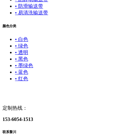
• 防滑输送带
• 易清洗输送带
颜色分类
• 白色
• 绿色
• 透明
• 黑色
• 墨绿色
• 蓝色
• 红色
定制热线：
153-6054-1513
联系擎川