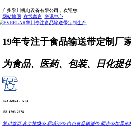
广州擎川机电设备有限公司，欢迎您!
网站地图
|
在线留言
|
资讯中心
19年专注于
食品输送带
定制厂
为食品、医药、包装、日化提
153-6054-1513
158-1703-2678
擎川首页
真空拉膜带
易清洁带
白色食品输送带
同步带加异形